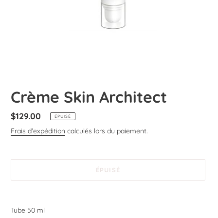
Crème Skin Architect
Prix
$129.00
ÉPUISÉ
normal
Frais d'expédition
calculés lors du paiement.
ÉPUISÉ
Ajout
d'un
Tube 50 ml
produit