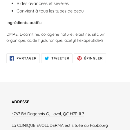
Rides avancées et sévères
Convient à tous les types de peau
Ingrédients actifs:
DMAE, L-carnitine, collagène naturel, élastine, silicium
organique, acide hyaluronique, acétyl hexapeptide-8
PARTAGER
TWEETER
ÉPINGLER
PARTAGER
TWEETER
ÉPINGLER
SUR
SUR
SUR
FACEBOOK
TWITTER
PINTEREST
ADRESSE
4767 Bd Dagenais O, Laval, QC H7R 1L7
La CLINIQUE EVOLUDERMA est située au Faubourg