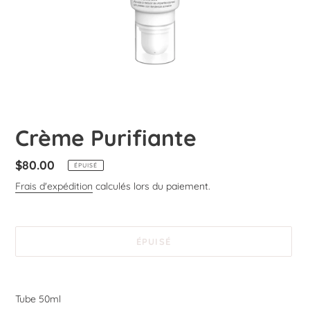
Crème Purifiante
Prix
$80.00
ÉPUISÉ
normal
Frais d'expédition
calculés lors du paiement.
ÉPUISÉ
Ajout
d'un
Tube 50ml
produit