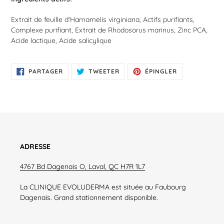
Extrait de feuille d'Hamamelis virginiana, Actifs purifiants,
Complexe purifiant, Extrait de Rhodosorus marinus, Zinc PCA,
Acide lactique, Acide salicylique
PARTAGER
TWEETER
ÉPINGLER
PARTAGER
TWEETER
ÉPINGLER
SUR
SUR
SUR
FACEBOOK
TWITTER
PINTEREST
ADRESSE
4767 Bd Dagenais O, Laval, QC H7R 1L7
La CLINIQUE EVOLUDERMA est située au Faubourg
Dagenais. Grand stationnement disponible.